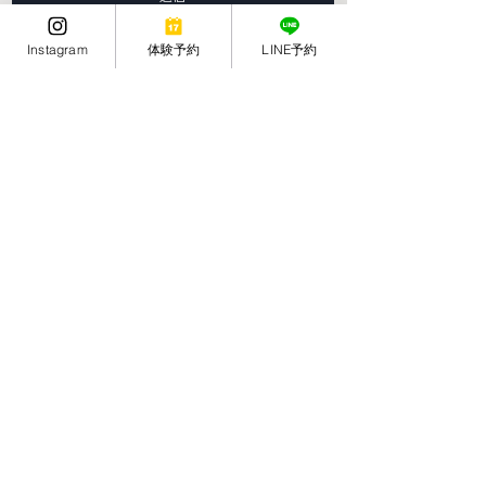
Instagram
体験予約
LINE予約
花小金井のパーソナルトレーニングジム
営業時間
​平日・土曜
１０：００〜２２：００
９：００〜１８：００
日曜・祝日
定休日
水曜日
> ホーム
> アクセス
> コンセプト
> お客様の声