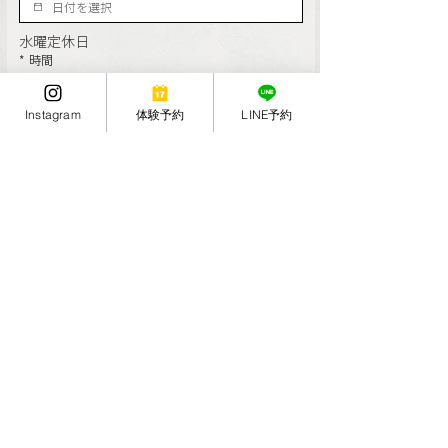
水曜定休日
*
時間
*
第２希望日
Instagram
体験予約
LINE予約
水曜定休日
*
時間
*
ご相談内容
その他
送信