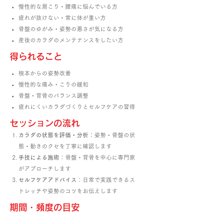
慢性的な肩こり・腰痛に悩んでいる方
疲れが抜けない・常に体が重い方
骨盤のゆがみ・姿勢の悪さが気になる方
産後のカラダのメンテナンスをしたい方
​得られること
根本からの姿勢改善
慢性的な痛み・こりの緩和
骨盤・背骨のバランス調整
疲れにくいカラダづくりとセルフケアの習得
​セッションの流れ
カラダの状態を評価・分析
：姿勢・骨盤の状
態・動きのクセを丁寧に確認します
手技による施術
：骨盤・背骨を中心に専門家
がアプローチします
セルフケアアドバイス
：日常で実践できるス
トレッチや姿勢のコツをお伝えします
​期間・頻度の目安