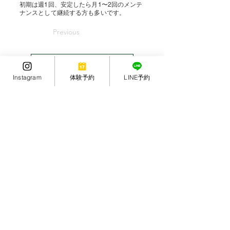
初期は週1回、安定したら月1〜2回のメンテ
ナンスとして継続する方も多いです。
Previous
体験トレーニングを予約する
Instagram
体験予約
LINE予約
Next
花小金井のパーソナルトレーニングジム
営業時間
​平日・土曜
１０：００〜２２：００
９：００〜１８：００
日曜・祝日