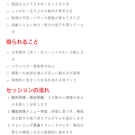
階段の上り下りが辛くなってきた方
しゃがむ・立ち上がる動作が苦手な方
転倒が不安・バランス感覚が落ちてきた方
加齢とともに体力・筋力の低下を感じている
方
​得られること
日常動作（歩く・立つ・しゃがむ）が楽にな
る
バランス力・柔軟性の向上
関節への負担を減らす正しい動き方の習得
長期的に自立した生活を送れる体づくり
​セッションの流れ
動作評価・現状把握
：どの動きに課題がある
かを詳しく分析します
機能回復メニュー作成
：評価に基づき、機能
的な動きを取り戻すプログラムを設計します
トレーニング実施＋フィードバック
：毎回の
変化を確認しながら段階的に進めます