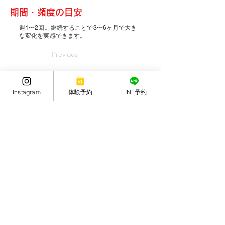
​期間・頻度の目安
週1〜2回。継続することで3〜6ヶ月で大き
な変化を実感できます。
Previous
体験トレーニングを予約する
Instagram
体験予約
LINE予約
Next
花小金井のパーソナルトレーニングジム
営業時間